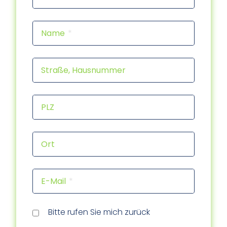
Name
Straße, Hausnummer
PLZ
Ort
E-Mail
Rückr
Rückr
am
um
Tele
Bitte rufen Sie mich zurück
(Dat
(Uhrz