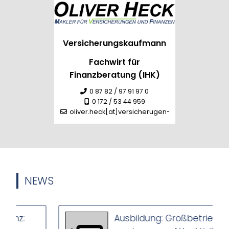
Versicherungskaufmann
Fachwirt für
Finanzberatung (IHK)
0 87 82 / 97 91 97 0
0 172 / 53 44 959
oliver.heck[at]versicherugen-heck.de
NEWS
:
Ausbildung: Großbetriebe