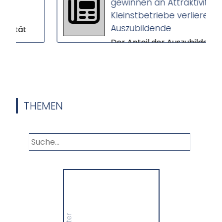
gewinnen an Attraktivität –
Kleinstbetriebe verlieren
Auszubildende
ät
Der Anteil der Auszubildenden
en
in Großbetrieben steigt,
während Kleinstbetriebe
...
immer weniger Nachwuchs
gewinnen. Das ers...
THEMEN
Panorama
Wir informieren Sie in
unserem Newsletter im
monatlichen Wechsel
über Privat- und
Gewerbethemen. Bleiben