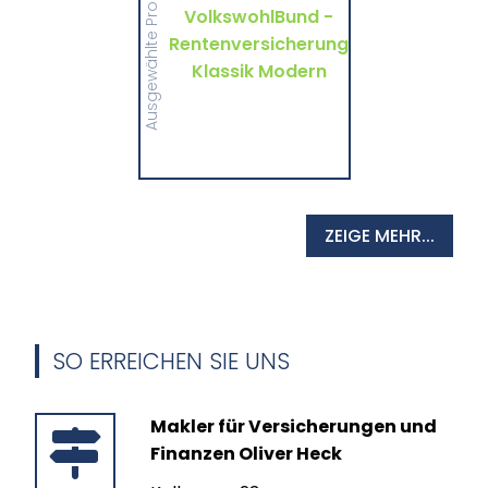
Ausgewählte Produkte
wichtigen Informationen
VolkswohlBund -
und Druckstücke zur
Rentenversicherung
Rentenversicherung
Klassik Modern von
VolkswohlBund.
Klassik Modern
MEHR
ZEIGE MEHR...
SO ERREICHEN SIE UNS
Makler für Versicherungen und
Finanzen Oliver Heck