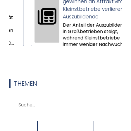
gewinnen an Attraktivität –
Kleinstbetriebe verlieren
Auszubildende
t
Der Anteil der Auszubildenden
n
in Großbetrieben steigt,
während Kleinstbetriebe
.
immer weniger Nachwuchs
gewinnen. Das ers...
THEMEN
Panorama