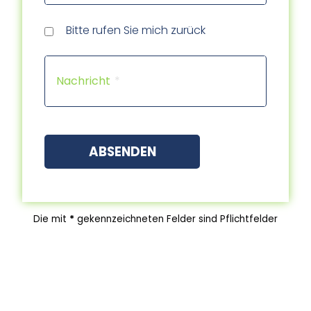
Rückr
Rückr
am
um
Tele
Bitte rufen Sie mich zurück
(Dat
(Uhrz
Capt
Nachricht
ABSENDEN
Die mit
*
gekennzeichneten Felder sind Pflichtfelder