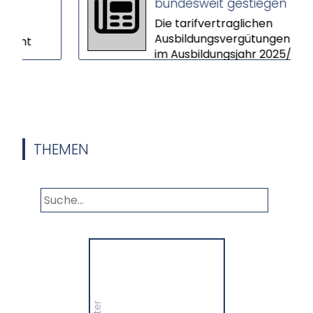
bundesweit gestiegen
Die tarifvertraglichen
Ausbildungsvergütungen sind
t
im Ausbildungsjahr 2025/26 im
Schnitt um 3,9 Prozent
gestiegen. In vi...
vor,
THEMEN
Panorama
Wir informieren Sie in
unserem Newsletter im
monatlichen Wechsel
über Privat- und
Gewerbethemen. Bleiben