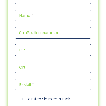
Name
Straße, Hausnummer
PLZ
Ort
E-Mail
Rückr
Rückr
am
um
Tele
Bitte rufen Sie mich zurück
(Dat
(Uhrz