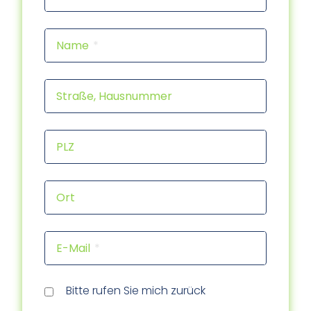
Name
Straße, Hausnummer
PLZ
Ort
E-Mail
Rückr
Rückr
am
um
Tele
Bitte rufen Sie mich zurück
(Dat
(Uhrz