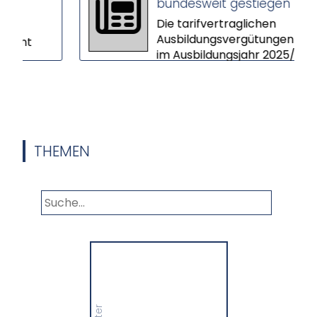
bundesweit gestiegen
Die tarifvertraglichen
Ausbildungsvergütungen sind
t
im Ausbildungsjahr 2025/26 im
Schnitt um 3,9 Prozent
gestiegen. In vi...
 vor,
THEMEN
Panorama
Wir informieren Sie in
unserem Newsletter im
monatlichen Wechsel
über Privat- und
Gewerbethemen. Bleiben