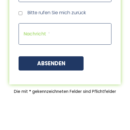
Rückr
Rückr
am
um
Tele
Bitte rufen Sie mich zurück
(Dat
(Uhrz
Capt
Nachricht
ABSENDEN
Die mit
*
gekennzeichneten Felder sind Pflichtfelder