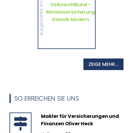
Ausgewählte Produkte
wichtigen Informationen
VolkswohlBund -
und Druckstücke zur
Rentenversicherung
Rentenversicherung
Klassik Modern von
VolkswohlBund.
Klassik Modern
MEHR
ZEIGE MEHR...
SO ERREICHEN SIE UNS
Makler für Versicherungen und
Finanzen Oliver Heck