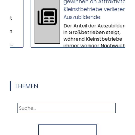
gewinnen an Attraktivität –
Kleinstbetriebe verlieren
Auszubildende
t
Der Anteil der Auszubildenden
n
in Großbetrieben steigt,
während Kleinstbetriebe
.
immer weniger Nachwuchs
gewinnen. Das ers...
THEMEN
Panorama