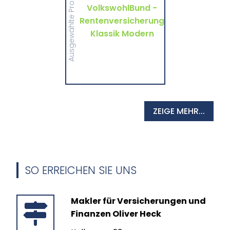
Ausgewählte Produkte
wichtigen Informationen
VolkswohlBund -
und Druckstücke zur
Rentenversicherung
Rentenversicherung
Klassik Modern von
VolkswohlBund.
Klassik Modern
MEHR
ZEIGE MEHR...
SO ERREICHEN SIE UNS
Makler für Versicherungen und
Finanzen Oliver Heck