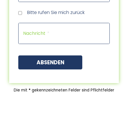
Rückr
Rückr
am
um
Tele
Bitte rufen Sie mich zurück
(Dat
(Uhrz
Capt
Nachricht
ABSENDEN
Die mit
*
gekennzeichneten Felder sind Pflichtfelder