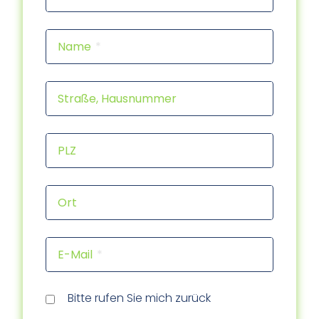
Name
Straße, Hausnummer
PLZ
Ort
E-Mail
Rückr
Rückr
am
um
Tele
Bitte rufen Sie mich zurück
(Dat
(Uhrz