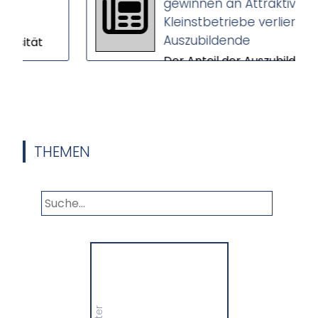
gewinnen an Attraktivität –
Kleinstbetriebe verlieren
Auszubildende
ät
Der Anteil der Auszubildenden
en
in Großbetrieben steigt,
während Kleinstbetriebe
...
immer weniger Nachwuchs
gewinnen. Das ers...
THEMEN
Panorama
Wir informieren Sie in
unserem Newsletter im
monatlichen Wechsel
über Privat- und
Gewerbethemen. Bleiben