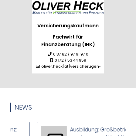
Versicherungskaufmann
Fachwirt für
Finanzberatung (IHK)
0 87 82 / 97 91 97 0
0 172 / 53 44 959
oliver.heck[at]versicherugen-heck.de
NEWS
:
Ausbildung: Großbetriebe