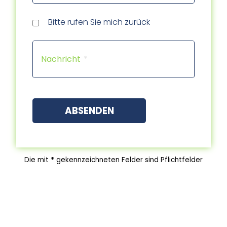
Rückr
Rückr
am
um
Tele
Bitte rufen Sie mich zurück
(Dat
(Uhrz
Capt
Nachricht
ABSENDEN
Die mit
*
gekennzeichneten Felder sind Pflichtfelder