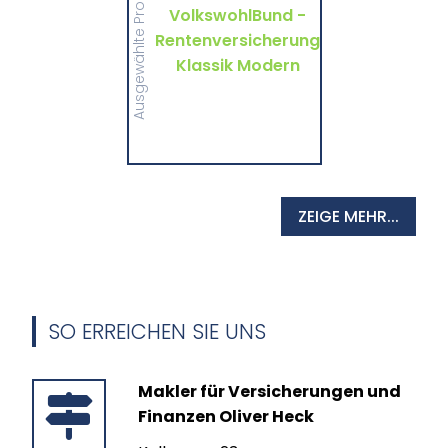
Ausgewählte Produkte
wichtigen Informationen
VolkswohlBund -
und Druckstücke zur
Rentenversicherung
Rentenversicherung
Klassik Modern von
VolkswohlBund.
Klassik Modern
MEHR
ZEIGE MEHR...
SO ERREICHEN SIE UNS
Makler für Versicherungen und
Finanzen Oliver Heck