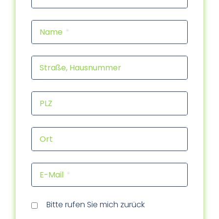
Name
Straße, Hausnummer
PLZ
Ort
E-Mail
Rückr
Rückr
am
um
Tele
Bitte rufen Sie mich zurück
(Dat
(Uhrz