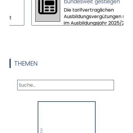
bundesweit gestiegen
Die tarifvertraglichen
Ausbildungsvergütungen sind
im Ausbildungsjahr 2025/26 im
Schnitt um 3,9 Prozent
gestiegen. In vi...
or,
THEMEN
Panorama
Wir informieren Sie in
unserem Newsletter im
monatlichen Wechsel
über Privat- und
Gewerbethemen. Bleiben