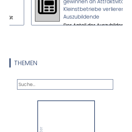
gewinnen an Attraktivität –
Kleinstbetriebe verlieren
Auszubildende
t
Der Anteil der Auszubildenden
n
in Großbetrieben steigt,
während Kleinstbetriebe
.
immer weniger Nachwuchs
gewinnen. Das ers...
THEMEN
Panorama
Wir informieren Sie in
unserem Newsletter im
monatlichen Wechsel
über Privat- und
Gewerbethemen. Bleiben