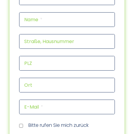
Name
Straße, Hausnummer
PLZ
Ort
E-Mail
Rückr
Rückr
am
um
Tele
Bitte rufen Sie mich zurück
(Dat
(Uhrz