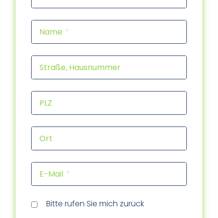
Name
Straße, Hausnummer
PLZ
Ort
E-Mail
Rückr
Rückr
am
um
Tele
Bitte rufen Sie mich zurück
(Dat
(Uhrz