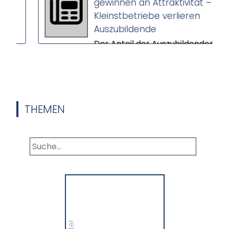
gewinnen an Attraktivität –
Kleinstbetriebe verlieren
Auszubildende
Der Anteil der Auszubildenden
in Großbetrieben steigt,
während Kleinstbetriebe
immer weniger Nachwuchs
gewinnen. Das ers...
THEMEN
Panorama
Wir informieren Sie in
unserem Newsletter im
monatlichen Wechsel
über Privat- und
Gewerbethemen. Bleiben